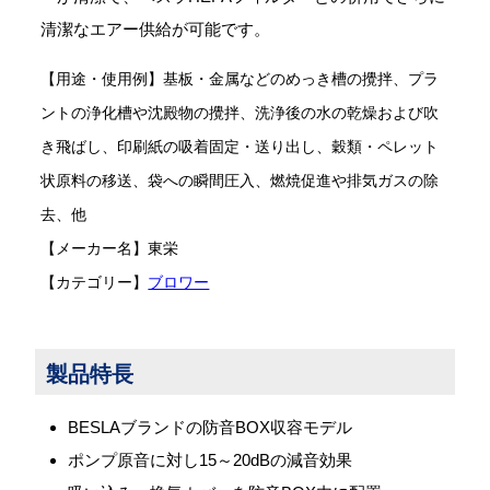
清潔なエアー供給が可能です。
【用途・使用例】基板・金属などのめっき槽の攪拌、プラ
ントの浄化槽や沈殿物の攪拌、洗浄後の水の乾燥および吹
き飛ばし、印刷紙の吸着固定・送り出し、穀類・ペレット
状原料の移送、袋への瞬間圧入、燃焼促進や排気ガスの除
去、他
【メーカー名】東栄
【カテゴリー】
ブロワー
製品特長
BESLAブランドの防音BOX収容モデル
ポンプ原音に対し15～20dBの減音効果