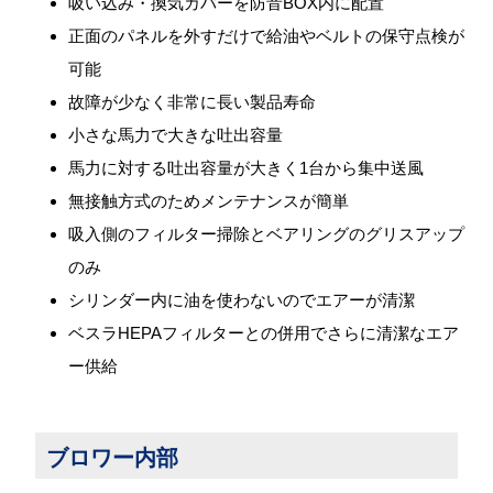
吸い込み・換気カバーを防音BOX内に配置
正面のパネルを外すだけで給油やベルトの保守点検が
可能
故障が少なく非常に長い製品寿命
小さな馬力で大きな吐出容量
馬力に対する吐出容量が大きく1台から集中送風
無接触方式のためメンテナンスが簡単
吸入側のフィルター掃除とベアリングのグリスアップ
のみ
シリンダー内に油を使わないのでエアーが清潔
ベスラHEPAフィルターとの併用でさらに清潔なエア
ー供給
ブロワー内部