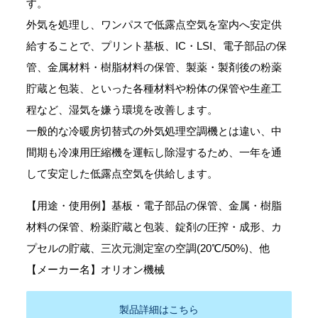
す。
外気を処理し、ワンパスで低露点空気を室内へ安定供
給することで、プリント基板、IC・LSI、電子部品の保
管、金属材料・樹脂材料の保管、製薬・製剤後の粉薬
貯蔵と包装、といった各種材料や粉体の保管や生産工
程など、湿気を嫌う環境を改善します。
一般的な冷暖房切替式の外気処理空調機とは違い、中
間期も冷凍用圧縮機を運転し除湿するため、一年を通
して安定した低露点空気を供給します。
【用途・使用例】基板・電子部品の保管、金属・樹脂
材料の保管、粉薬貯蔵と包装、錠剤の圧搾・成形、カ
プセルの貯蔵、三次元測定室の空調(20℃/50%)、他
【メーカー名】オリオン機械
製品詳細はこちら