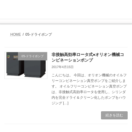
コ
ナ
ン
ビ
テ
ゲ
ン
ー
ツ
シ
へ
ョ
HOME
05-ドライポンプ
ス
ン
キ
に
ッ
移
プ
動
非接触高効率ロータ式●オリオン機械コ
05-ドライポンプ
ンビネーションポンプ
2017年4月15日
こんにちは。 今回は、オリオン機械のオイルフ
リーコンビネーション真空ポンプをご紹介しま
す。 オイルフリーコンビネーション真空ポンプ
は、非接触式高効率ロータを使用し、シリンダ
内を完全ドライ＆クリーン化したポンプをハウ
ジング […]
続きを読む