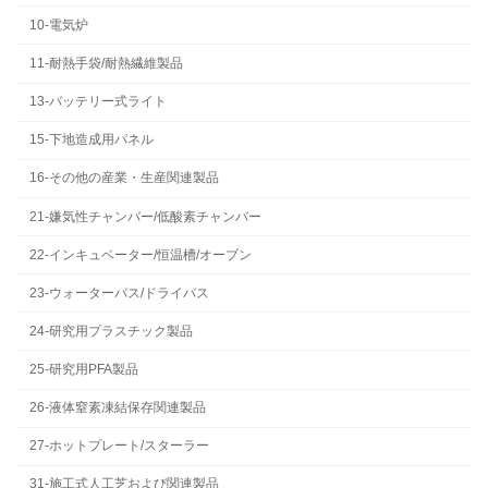
10-電気炉
11-耐熱手袋/耐熱繊維製品
13-バッテリー式ライト
15-下地造成用パネル
16-その他の産業・生産関連製品
21-嫌気性チャンバー/低酸素チャンバー
22-インキュベーター/恒温槽/オーブン
23-ウォーターバス/ドライバス
24-研究用プラスチック製品
25-研究用PFA製品
26-液体窒素凍結保存関連製品
27-ホットプレート/スターラー
31-施工式人工芝および関連製品